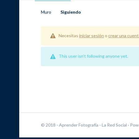
Muro
Siguiendo
Necesitas
iniciar sesión
o
crear una cuent
This user isn't following anyone yet.
© 2018 - Aprender Fotografía - La Red Social
· Pow