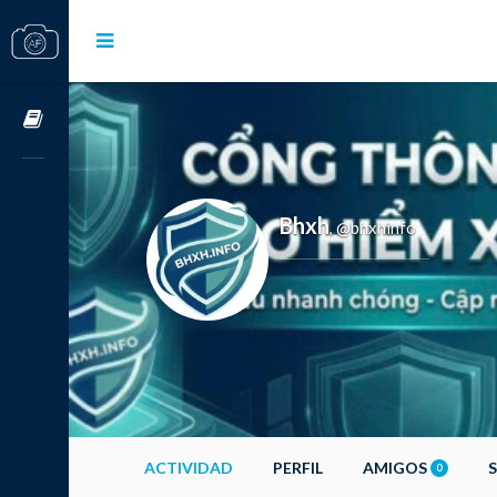
Cursos OnLine
Bhxh
@bhxhinfo
,
ACTIVIDAD
PERFIL
AMIGOS
0