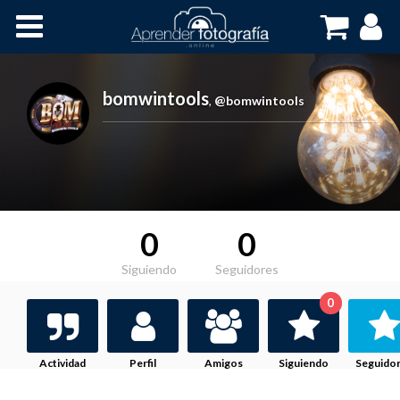
Inicio
Cursos OnLine
bomwintools
,
@bomwintools
0
0
Siguiendo
Seguidores
0
Actividad
Perfil
Amigos
Siguiendo
Seguido