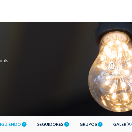
ools
0
Siguiendo
SIGUIENDO
SEGUIDORES
GRUPOS
GALERÍA
0
0
0