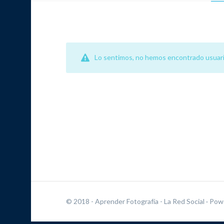
Lo sentimos, no hemos encontrado usuari
© 2018 - Aprender Fotografía - La Red Social
· Pow