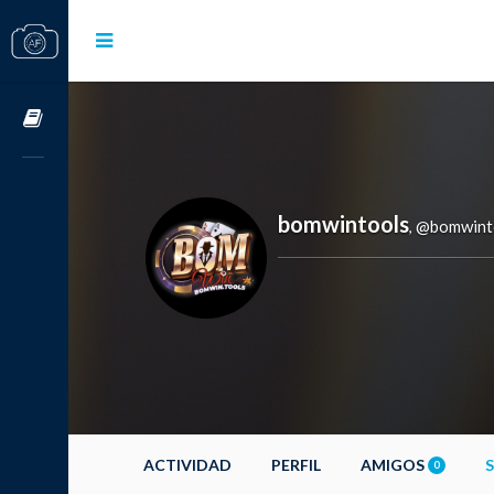
Cursos OnLine
bomwintools
@bomwint
,
ACTIVIDAD
PERFIL
AMIGOS
0