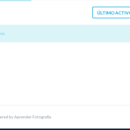
ÚLTIMO ACTIV
os.
ered by
Aprender Fotografía