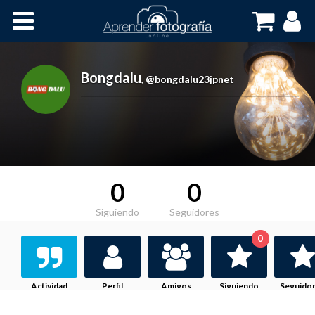
Inicio
Cursos OnLine
Bongdalu
,
@bongdalu23jpnet
0
0
Siguiendo
Seguidores
0
Actividad
Perfil
Amigos
Siguiendo
Seguido