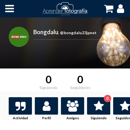
Inicio
Cursos OnLine
Bongdalu
,
@bongdalu23jpnet
0
0
Siguiendo
Seguidores
0
Actividad
Perfil
Amigos
Siguiendo
Seguido