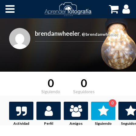
Inicio
Cursos OnLine
brendanwheeler
,
@brendanwheeler
0
0
Siguiendo
Seguidores
0
Actividad
Perfil
Amigos
Siguiendo
Seguido