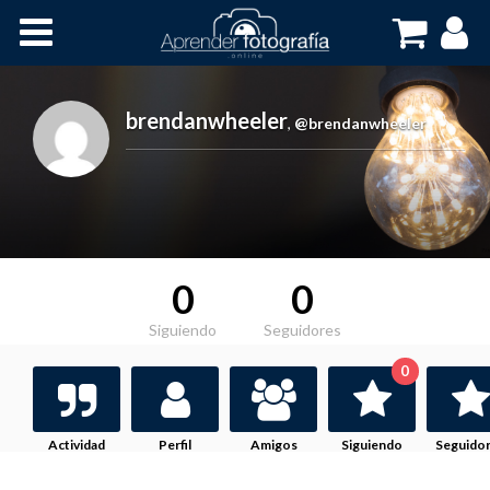
Inicio
Cursos OnLine
brendanwheeler
,
@brendanwheeler
0
0
Siguiendo
Seguidores
0
Actividad
Perfil
Amigos
Siguiendo
Seguido