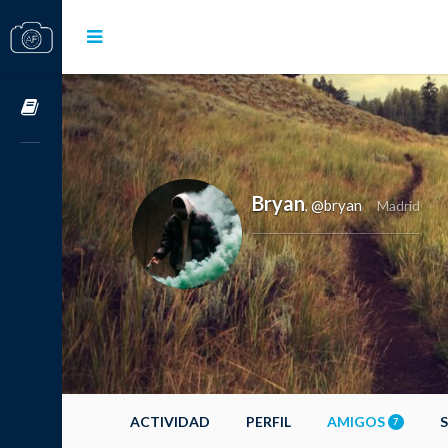
Cursos OnLine
Bryan
@bryan
,
Madrid
ACTIVIDAD
PERFIL
AMIGOS
7