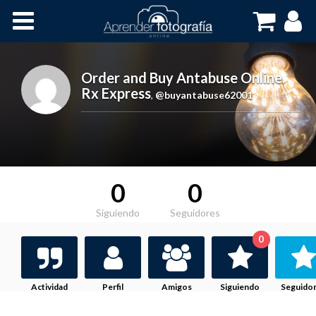
Inicio
Cursos OnLine
Order and Buy Antabuse Online.
Rx Express
,
@buyantabuse62001
0
0
Siguiendo
Seguidores
0
Actividad
Perfil
Amigos
Siguiendo
Seguido