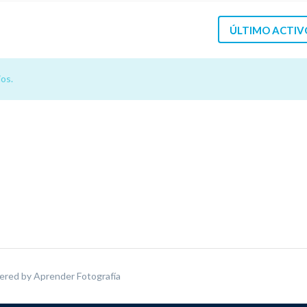
ÚLTIMO ACTIV
os.
ered by
Aprender Fotografía