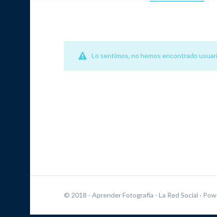
Lo sentimos, no hemos encontrado usuari
© 2018 - Aprender Fotografía - La Red Social
· Pow