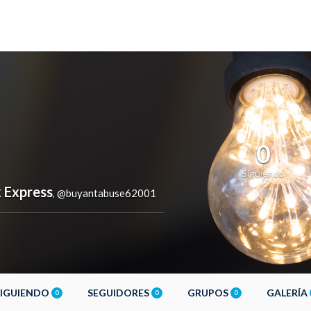
0
Siguiendo
 Express
@buyantabuse62001
,
SIGUIENDO
SEGUIDORES
GRUPOS
GALERÍA
0
0
0