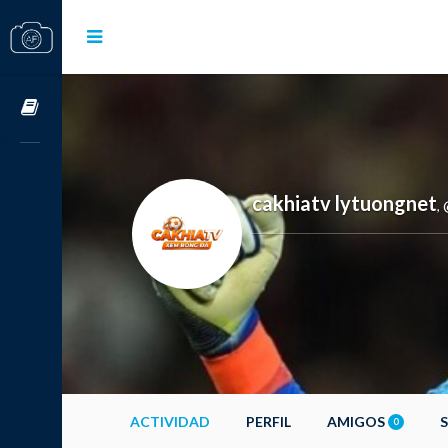
Cursos OnLine
cakhiatv lytuongnet
,
ACTIVIDAD
PERFIL
AMIGOS
0