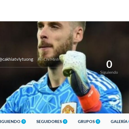
@cakhiatvlytuong
Hồ Chí Minh
0
Siguiendo
SIGUIENDO
SEGUIDORES
GRUPOS
GALERÍA
0
0
0