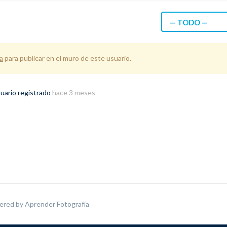
— TODO —
a
para publicar en el muro de este usuario.
uario registrado
hace 3 meses
ered by
Aprender Fotografía