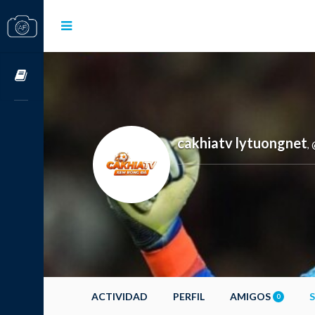
Cursos OnLine
cakhiatv lytuongnet
,
ACTIVIDAD
PERFIL
AMIGOS
0