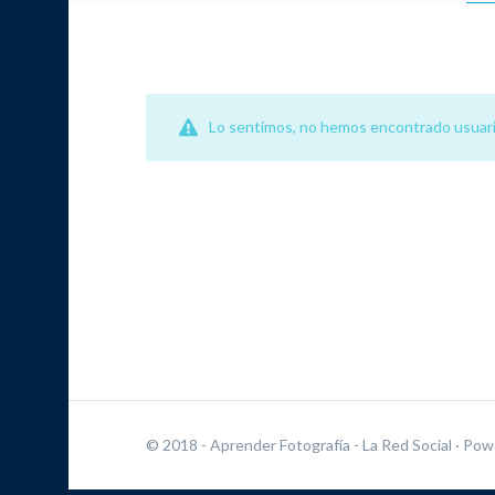
Lo sentimos, no hemos encontrado usuari
© 2018 - Aprender Fotografía - La Red Social
· Pow