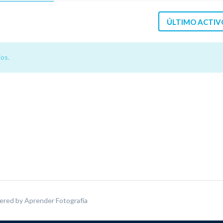
ÚLTIMO ACTIV
os.
ered by
Aprender Fotografía