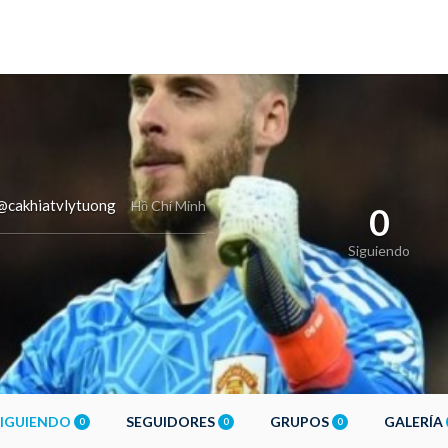
@cakhiatvlytuong
Hồ Chí Minh
0
Siguiendo
SIGUIENDO
SEGUIDORES
GRUPOS
GALERÍA
0
0
0