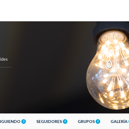
ides
0
Siguiendo
SIGUIENDO
SEGUIDORES
GRUPOS
GALERÍA
0
0
0