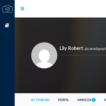
Cursos OnLine
Lily Robert
@canadapept
,
ACTIVIDAD
PERFIL
AMIGOS
0