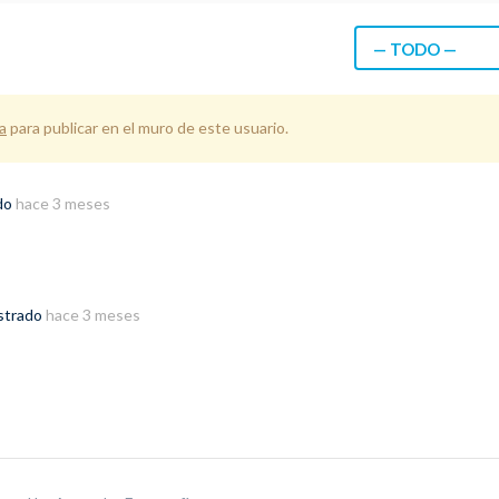
— TODO —
a
para publicar en el muro de este usuario.
ado
hace 3 meses
istrado
hace 3 meses