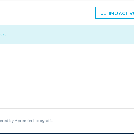
ÚLTIMO ACTIV
os.
ered by
Aprender Fotografía