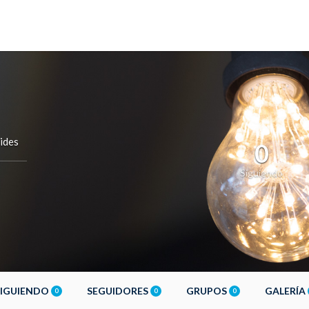
ides
0
Siguiendo
SIGUIENDO
SEGUIDORES
GRUPOS
GALERÍA
0
0
0