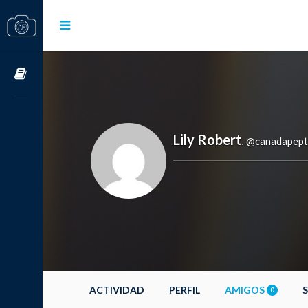
Cursos OnLine
Lily Robert
@canadapept
,
ACTIVIDAD
PERFIL
AMIGOS
0