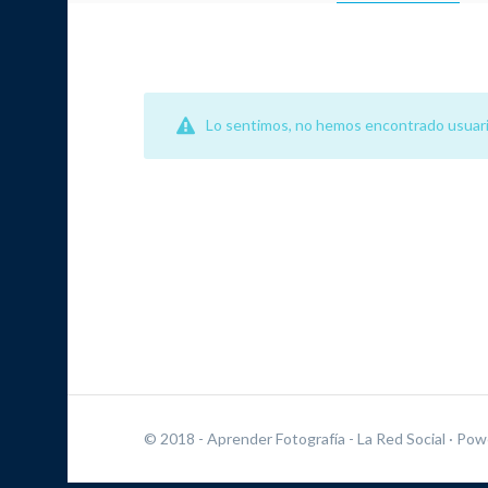
Lo sentimos, no hemos encontrado usuari
© 2018 - Aprender Fotografía - La Red Social
· Pow