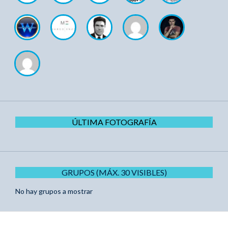
ÚLTIMA FOTOGRAFÍA
GRUPOS (MÁX. 30 VISIBLES)
No hay grupos a mostrar