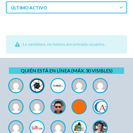
ÚLTIMO ACTIVO
Lo sentimos, no hemos encontrado usuarios.
QUIÉN ESTÁ EN LÍNEA (MÁX. 30 VISIBLES)