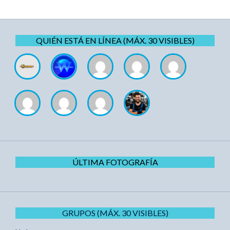
QUIÉN ESTÁ EN LÍNEA (MÁX. 30 VISIBLES)
ÚLTIMA FOTOGRAFÍA
GRUPOS (MÁX. 30 VISIBLES)