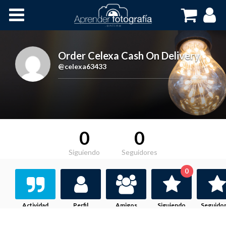
Inicio
Cursos OnLine
Order Celexa Cash On Delivery
,
@celexa63433
0
0
Siguiendo
Seguidores
0
Actividad
Perfil
Amigos
Siguiendo
Seguido