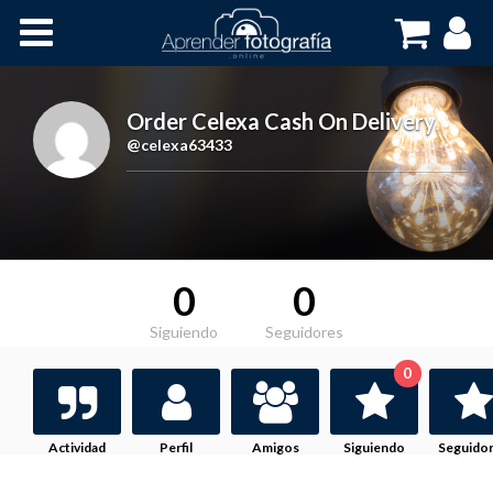
Inicio
Cursos OnLine
Order Celexa Cash On Delivery
,
@celexa63433
0
0
Siguiendo
Seguidores
0
Actividad
Perfil
Amigos
Siguiendo
Seguido