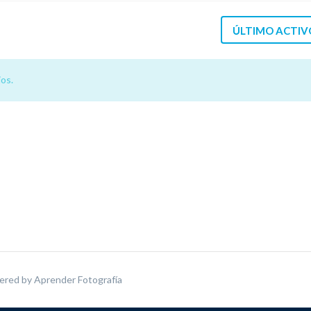
ÚLTIMO ACTIV
os.
ered by
Aprender Fotografía