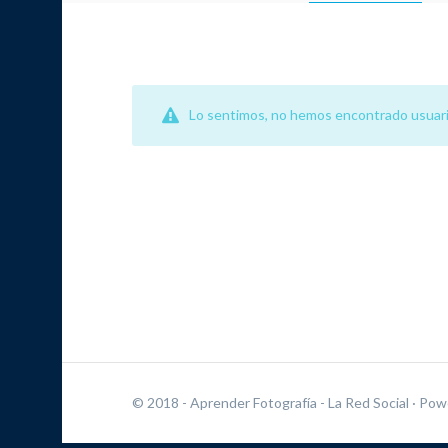
Lo sentimos, no hemos encontrado usuari
© 2018 - Aprender Fotografía - La Red Social
· Pow