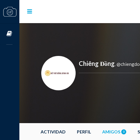
Cursos OnLine
Chiêng Đồng
@chiengdo
,
ACTIVIDAD
PERFIL
AMIGOS
0