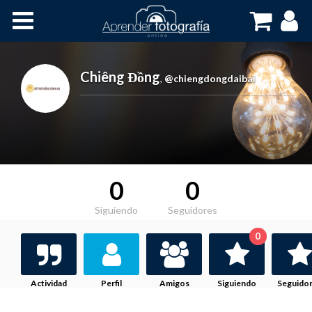
Inicio
Cursos OnLine
Chiêng Đồng
,
@chiengdongdaibai
0
0
Siguiendo
Seguidores
0
Actividad
Perfil
Amigos
Siguiendo
Seguido