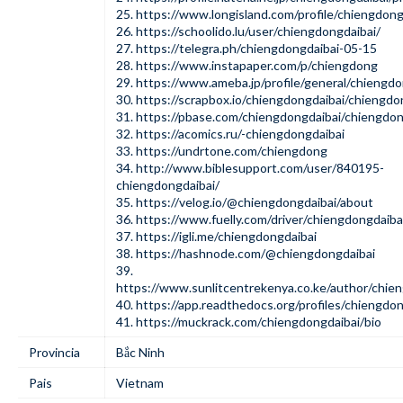
25.
https://www.longisland.com/profile/chiengdong
26.
https://schoolido.lu/user/chiengdongdaibai/
27.
https://telegra.ph/chiengdongdaibai-05-15
28.
https://www.instapaper.com/p/chiengdong
29.
https://www.ameba.jp/profile/general/chiengdo
30.
https://scrapbox.io/chiengdongdaibai/chiengdo
31.
https://pbase.com/chiengdongdaibai/chiengdon
32.
https://acomics.ru/-chiengdongdaibai
33.
https://undrtone.com/chiengdong
34.
http://www.biblesupport.com/user/840195-
chiengdongdaibai/
35.
https://velog.io/@chiengdongdaibai/about
36.
https://www.fuelly.com/driver/chiengdongdaiba
37.
https://igli.me/chiengdongdaibai
38.
https://hashnode.com/@chiengdongdaibai
39.
https://www.sunlitcentrekenya.co.ke/author/chie
40.
https://app.readthedocs.org/profiles/chiengdon
41.
https://muckrack.com/chiengdongdaibai/bio
Provincia
Bắc Ninh
Pais
Vietnam