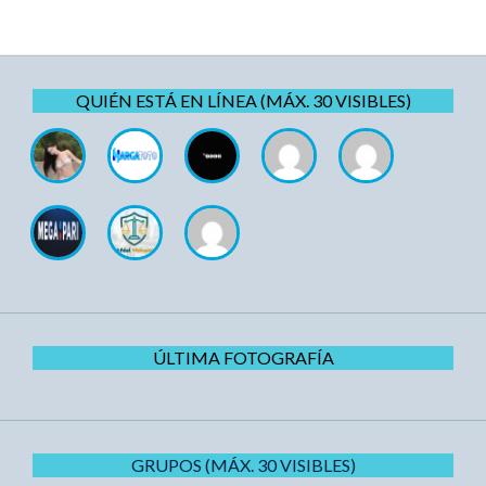
QUIÉN ESTÁ EN LÍNEA (MÁX. 30 VISIBLES)
ÚLTIMA FOTOGRAFÍA
GRUPOS (MÁX. 30 VISIBLES)