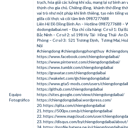
trạch, hóa giải các luồng khí xấu, mang lại sự bình an
thịnh cho gia chủ. Chiêng đồng,
khánh thờ đồng
thờ
vai trò như một pháp khí linh thiêng, tạo nên tiếng v
giữa cõi thực và cõi tâm linh 0987277688
Liên Hệ Đồ Đồng Bình An – Hotline 0987277688 – 
dodongdaibai.net – Địa chỉ cửa hàng: Cơ sở 1: Đại Bá
Bắc Ninh – Cơ sở 2: số 198 Hy Tái- Hồng Thái- An D
Phòng – Cơ sở 3: 521 Trương Định, Tương Mai, Hoà
Nội
#chiengdong #chiengdongphongthuy #chiengdong
https://www.facebook.com/chiengdongdaibai/
https://www.pinterest.com/chiengdongdaibai/
https://www.tumblr.com/chiengdongdaibai
https://gravatar.com/chiengdongdaibai
https://wakelet.com/@chiengdongdaibai
https://www.gta5-mods.com/users/chiengdongdai
https://github.com/chiengdongdaibai
Equipo
https://sites.google.com/view/chiengdongdaibai/
Fotográfico
https://chiengdongdaibai.wordpress.com/
20.
https://qiita.com/chiengdongdaibai
21.
https://500px.com/p/chiengdongdaibai
22.
https://www.magcloud.com/user/chiengdongda
23.
https://disqus.com/by/chiengdongdaibai/about/
24.
https://profile.hatena.ne.jp/chiengdongdaibai/pr