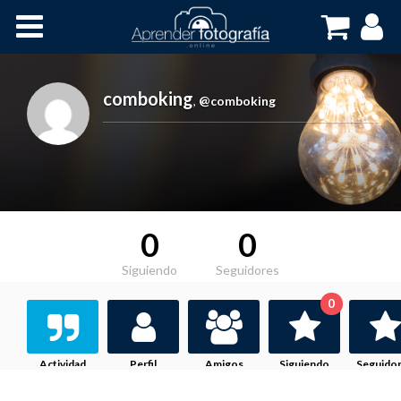
Inicio
Cursos OnLine
comboking
,
@comboking
0
0
Siguiendo
Seguidores
0
Actividad
Perfil
Amigos
Siguiendo
Seguido