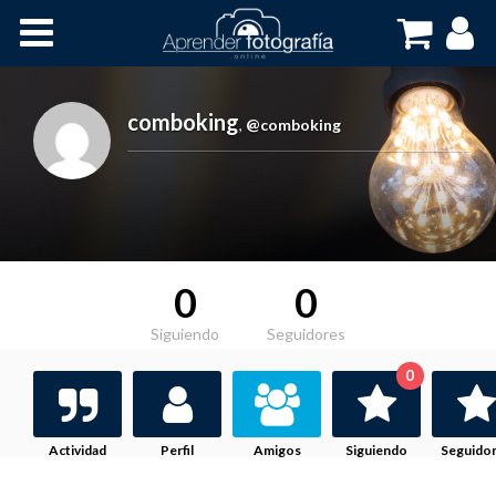
Inicio
Cursos OnLine
comboking
,
@comboking
0
0
Siguiendo
Seguidores
0
Actividad
Perfil
Amigos
Siguiendo
Seguido