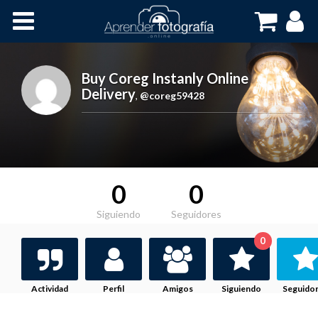
Inicio
Cursos OnLine
Buy Coreg Instanly Online
Delivery
,
@coreg59428
0
0
Siguiendo
Seguidores
0
Actividad
Perfil
Amigos
Siguiendo
Seguido