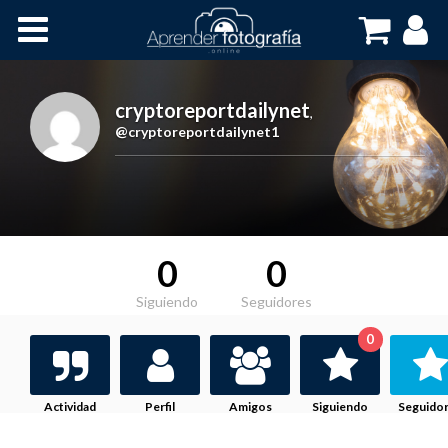
Inicio
Cursos OnLine
cryptoreportdailynet
,
@cryptoreportdailynet1
0
0
Siguiendo
Seguidores
0
Actividad
Perfil
Amigos
Siguiendo
Seguido