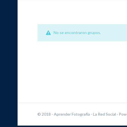
No se encontraron grupos.
© 2018 - Aprender Fotografía - La Red Social
· Pow