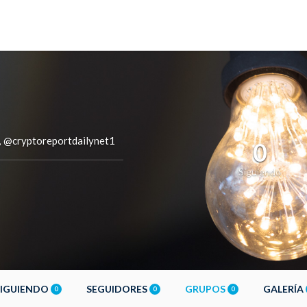
@cryptoreportdailynet1
,
0
Siguiendo
SIGUIENDO
SEGUIDORES
GRUPOS
GALERÍA
0
0
0