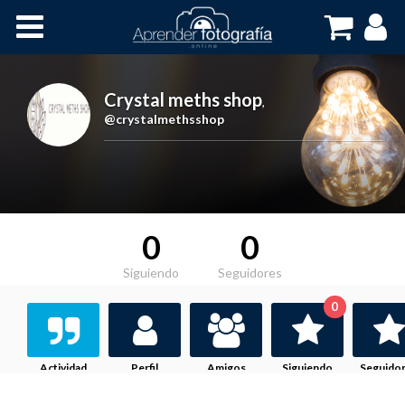
Inicio
Cursos OnLine
Crystal meths shop
,
@crystalmethsshop
0
0
Siguiendo
Seguidores
0
Actividad
Perfil
Amigos
Siguiendo
Seguido