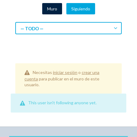
Muro
Siguiendo
— TODO —
Necesitas
iniciar sesión
o
crear una
cuenta
para publicar en el muro de este
usuario.
This user isn't following anyone yet.