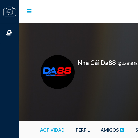
Cursos OnLine
Nhà Cái Da88
@da888lo
,
ACTIVIDAD
PERFIL
AMIGOS
0