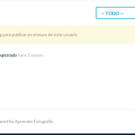
— TODO —
a
para publicar en el muro de este usuario.
registrado
hace 3 meses
ered by
Aprender Fotografía