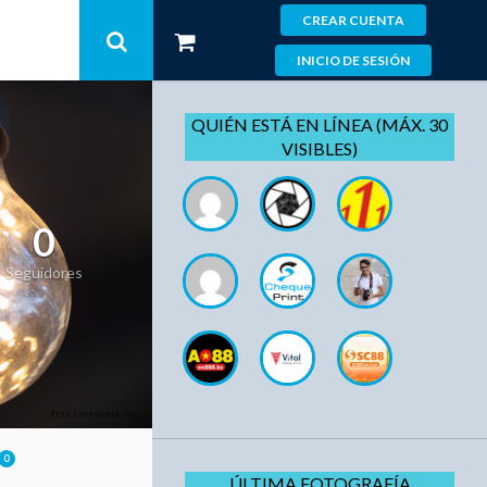
CREAR CUENTA
INICIO DE SESIÓN
QUIÉN ESTÁ EN LÍNEA (MÁX. 30
VISIBLES)
0
Seguidores
0
ÚLTIMA FOTOGRAFÍA