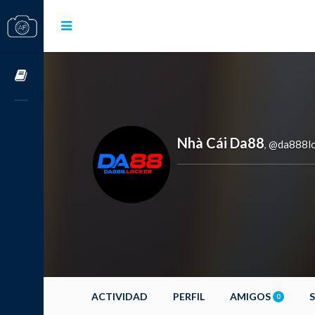
Cursos OnLine
Nhà Cái Da88
@da888lo
,
ACTIVIDAD
PERFIL
AMIGOS
0