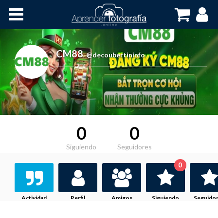
Inicio
Cursos OnLine
CM88
,
@decoubertininfo
0
0
Siguiendo
Seguidores
0
Actividad
Perfil
Amigos
Siguiendo
Seguido