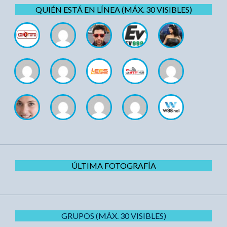
QUIÉN ESTÁ EN LÍNEA (MÁX. 30 VISIBLES)
ÚLTIMA FOTOGRAFÍA
GRUPOS (MÁX. 30 VISIBLES)