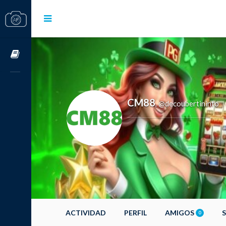
Cursos OnLine
CM88
@decoubertininfo
,
ACTIVIDAD
PERFIL
AMIGOS
0