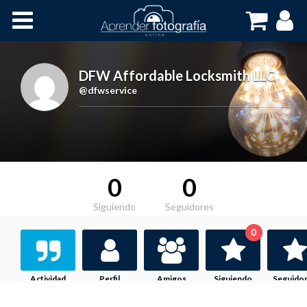
Inicio
Cursos OnLine
DFW Affordable Locksmith LLC
,
@dfwservice
0
0
Siguiendo
Seguidores
0
Actividad
Perfil
Amigos
Siguiendo
Seguido