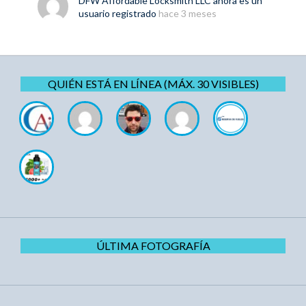
DFW Affordable Locksmith LLC
ahora es un
usuario registrado
hace 3 meses
QUIÉN ESTÁ EN LÍNEA (MÁX. 30 VISIBLES)
ÚLTIMA FOTOGRAFÍA