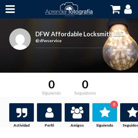
Inicio
Cursos OnLine
DFW Affordable Locksmith LLC
,
@dfwservice
0
0
Siguiendo
Seguidores
0
Actividad
Perfil
Amigos
Siguiendo
Seguido