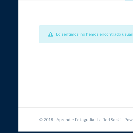
Lo sentimos, no hemos encontrado usuari
© 2018 - Aprender Fotografía - La Red Social
· Pow