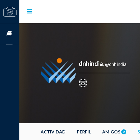
Cursos OnLine
dnhindia
@dnhindia
,
ACTIVIDAD
PERFIL
AMIGOS
0