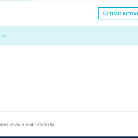
ÚLTIMO ACTIV
os.
ered by
Aprender Fotografía