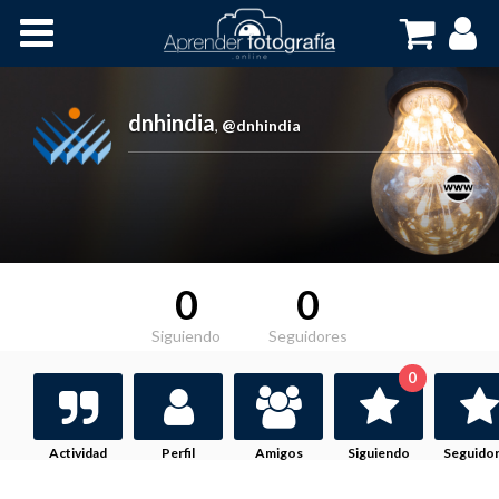
Inicio
Cursos OnLine
dnhindia
,
@dnhindia
0
0
Siguiendo
Seguidores
0
Actividad
Perfil
Amigos
Siguiendo
Seguido