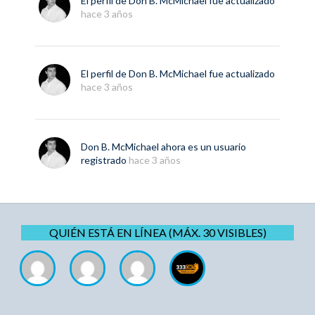
El perfil de
Don B. McMichael
fue actualizado
hace 3 años
El perfil de
Don B. McMichael
fue actualizado
hace 3 años
Don B. McMichael
ahora es un usuario
registrado
hace 3 años
QUIÉN ESTÁ EN LÍNEA (MÁX. 30 VISIBLES)