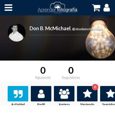
Inicio
Cursos OnLine
Don B. McMichael
,
@donbmcmichael
0
0
Siguiendo
Seguidores
0
Actividad
Perfil
Amigos
Siguiendo
Seguido