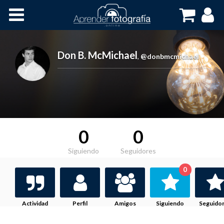
Inicio
Cursos OnLine
Don B. McMichael
,
@donbmcmichael
0
0
Siguiendo
Seguidores
0
Actividad
Perfil
Amigos
Siguiendo
Seguido