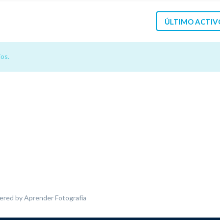
ÚLTIMO ACTIV
os.
ered by
Aprender Fotografía