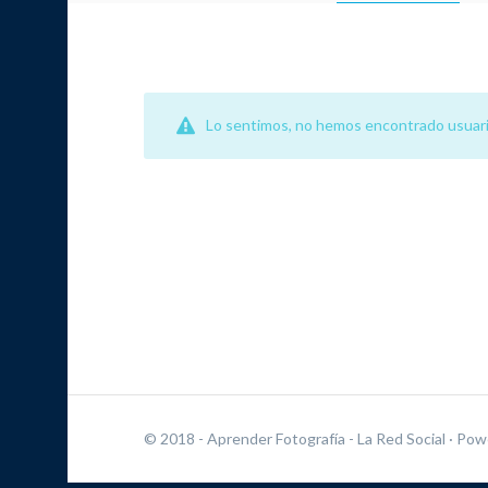
Lo sentimos, no hemos encontrado usuari
© 2018 - Aprender Fotografía - La Red Social
· Pow