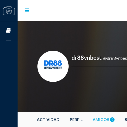
Cursos OnLine
dr88vnbest
@dr88vnbes
,
ACTIVIDAD
PERFIL
AMIGOS
0