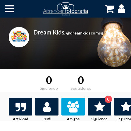
Inicio
Cursos OnLine
Dream Kids
,
@dreamkidscomsg
0
0
Siguiendo
Seguidores
0
Actividad
Perfil
Amigos
Siguiendo
Seguido