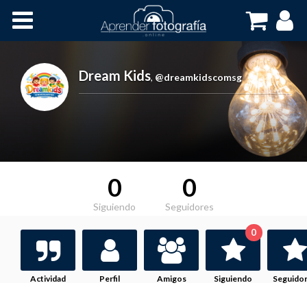
Inicio
Cursos OnLine
Dream Kids
,
@dreamkidscomsg
0
0
Siguiendo
Seguidores
0
Actividad
Perfil
Amigos
Siguiendo
Seguido