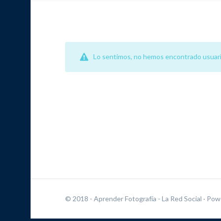
Lo sentimos, no hemos encontrado usuari
© 2018 - Aprender Fotografía - La Red Social
· Pow