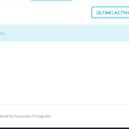
ÚLTIMO ACTIV
os.
ered by
Aprender Fotografía