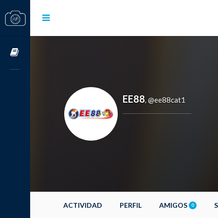
Cursos OnLine
EE88
@ee88cat1
,
ACTIVIDAD
PERFIL
AMIGOS
0