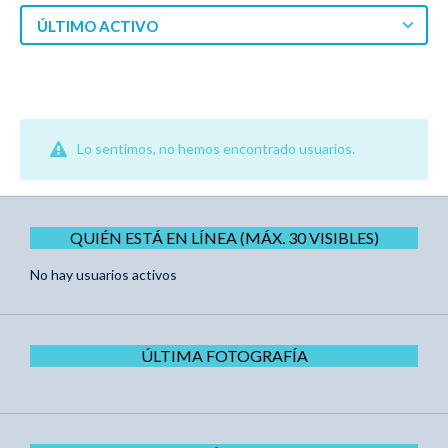
ÚLTIMO ACTIVO
Lo sentimos, no hemos encontrado usuarios.
QUIÉN ESTÁ EN LÍNEA (MÁX. 30 VISIBLES)
No hay usuarios activos
ÚLTIMA FOTOGRAFÍA