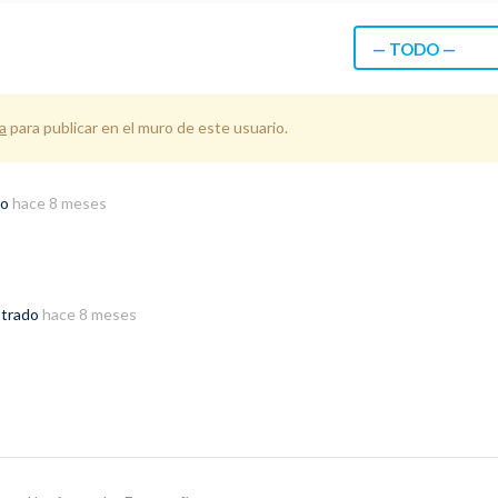
— TODO —
a
para publicar en el muro de este usuario.
do
hace 8 meses
strado
hace 8 meses