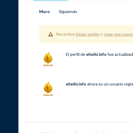
Muro
Siguiendo
Necesitas
iniciar sesión
o
crear una cuent
El perfil de
elieihi.info
fue actualiza
elieihi.info
ahora es un usuario regi