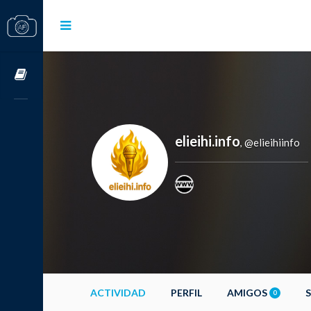
Cursos OnLine
elieihi.info
@elieihiinfo
,
ACTIVIDAD
PERFIL
AMIGOS
0