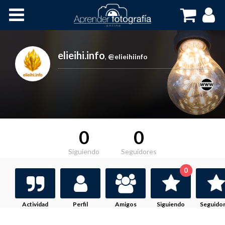
Inicio
Cursos OnLine
elieihi.info
,
@elieihiinfo
0
0
Siguiendo
Seguidores
0
Actividad
Perfil
Amigos
Siguiendo
Seguido