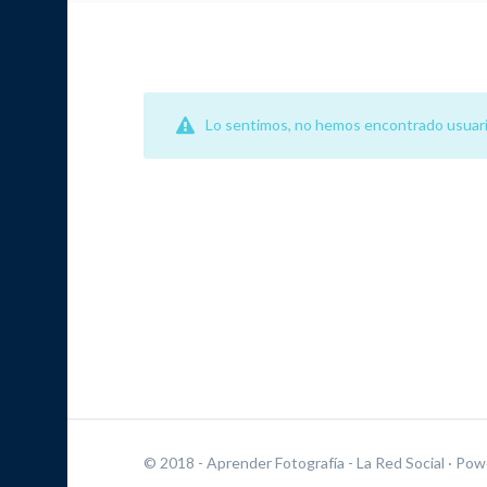
Lo sentimos, no hemos encontrado usuari
© 2018 - Aprender Fotografía - La Red Social
· Pow