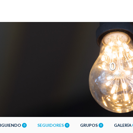
0
Siguiendo
SIGUIENDO
SEGUIDORES
GRUPOS
GALERÍA
0
0
0