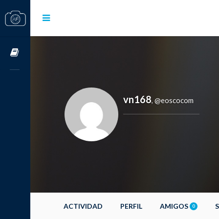
Cursos OnLine
vn168
@eoscocom
,
ACTIVIDAD
PERFIL
AMIGOS
0