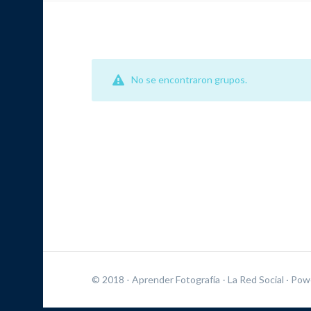
No se encontraron grupos.
© 2018 - Aprender Fotografía - La Red Social
· Pow