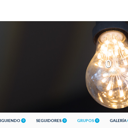
0
Siguiendo
SIGUIENDO
SEGUIDORES
GRUPOS
GALERÍA
0
0
0