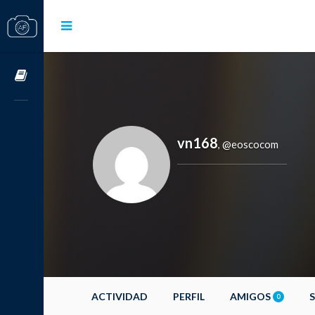
Cursos OnLine
vn168
@eoscocom
,
ACTIVIDAD
PERFIL
AMIGOS
0