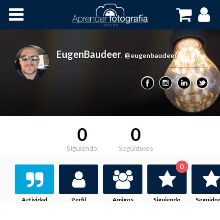
Inicio
Cursos OnLine
EugenBaudeer
,
@eugenbaudeer
0
0
Siguiendo
Seguidores
0
Actividad
Perfil
Amigos
Siguiendo
Seguido