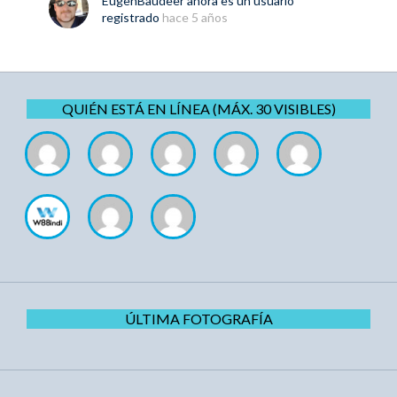
EugenBaudeer
ahora es un usuario
registrado
hace 5 años
QUIÉN ESTÁ EN LÍNEA (MÁX. 30 VISIBLES)
ÚLTIMA FOTOGRAFÍA