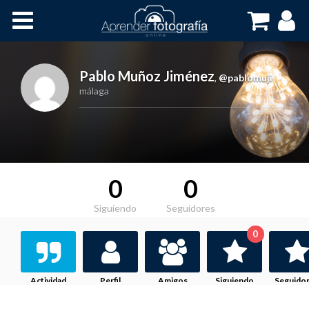
Inicio
Cursos OnLine
Pablo Muñoz Jiménez
,
@pablomuji
málaga
0
0
Siguiendo
Seguidores
0
Actividad
Perfil
Amigos
Siguiendo
Seguido