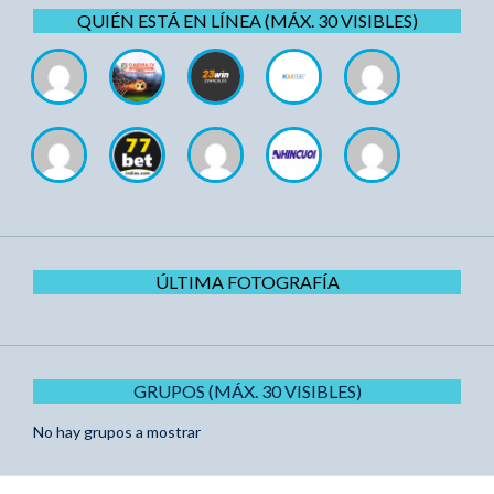
QUIÉN ESTÁ EN LÍNEA (MÁX. 30 VISIBLES)
ÚLTIMA FOTOGRAFÍA
GRUPOS (MÁX. 30 VISIBLES)
No hay grupos a mostrar