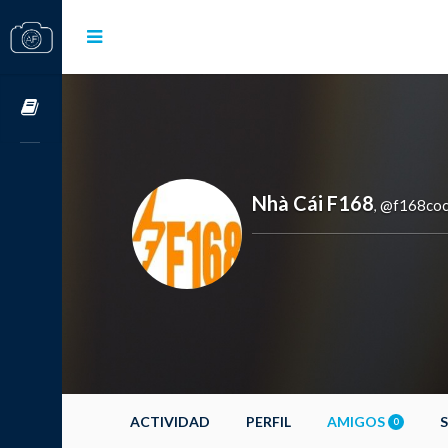
Cursos OnLine
Nhà Cái F168
@f168co
,
ACTIVIDAD
PERFIL
AMIGOS
0