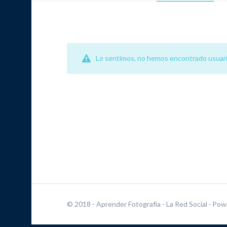
Lo sentimos, no hemos encontrado usuari
© 2018 - Aprender Fotografía - La Red Social
· Pow