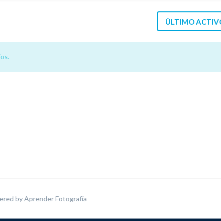
ÚLTIMO ACTIV
os.
ered by
Aprender Fotografía