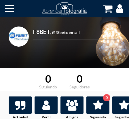
Inicio
Cursos OnLine
F8BET
,
@f8betdentall
0
0
Siguiendo
Seguidores
0
Actividad
Perfil
Amigos
Siguiendo
Seguido