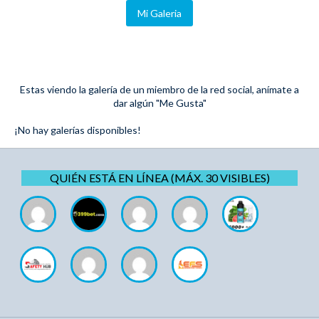
Mi Galeria
Estas viendo la galería de un miembro de la red social, anímate a
dar algún "Me Gusta"
¡No hay galerías disponibles!
QUIÉN ESTÁ EN LÍNEA (MÁX. 30 VISIBLES)