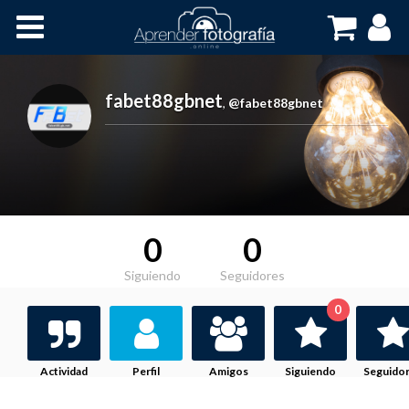
Inicio
Cursos OnLine
fabet88gbnet
,
@fabet88gbnet
0
0
Siguiendo
Seguidores
0
Actividad
Perfil
Amigos
Siguiendo
Seguido